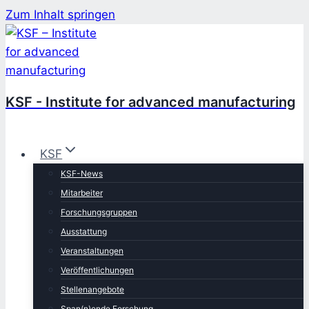
Zum Inhalt springen
KSF - Institute for advanced manufacturing
KSF
KSF-News
Mitarbeiter
Forschungsgruppen
Ausstattung
Veranstaltungen
Veröffentlichungen
Stellenangebote
Span(n)ende Forschung