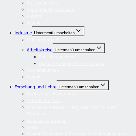
Stellenangebote
Span(n)ende Forschung
Anfahrt
Kontakt
Industrie
Untermenü umschalten
Industriepartner
Arbeitskreise
Untermenü umschalten
Schleiftechnologie
Digitalisierung in der Zerspanung
Veranstaltungen
Kontakt
Forschung und Lehre
Untermenü umschalten
Forschungsschwerpunkte
Aktuelle Projekte
Innovative Ansätze – Integration von KI in der
Fertigung
Forschungsgruppen
Lehre
Master-Studiengang Precision Manufacturing and