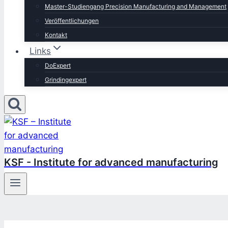
Master-Studiengang Precision Manufacturing and Management
Veröffentlichungen
Kontakt
Links
DoExpert
Grindingexpert
KSF - Institute for advanced manufacturing