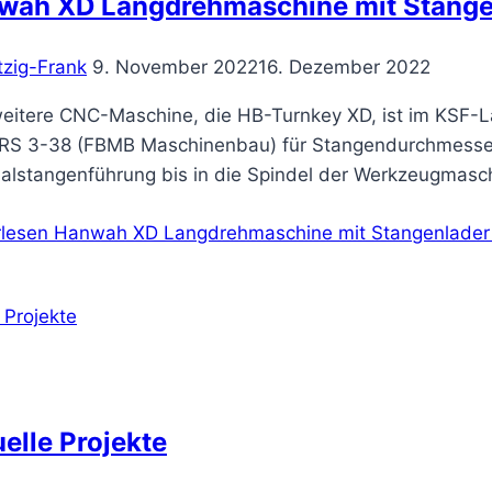
wah XD Langdrehmaschine mit Stangen
tzig-Frank
9. November 2022
16. Dezember 2022
weitere CNC-Maschine, die HB-Turnkey XD, ist im KSF
 RS 3-38 (FBMB Maschinenbau) für Stangendurchmesser
ialstangenführung bis in die Spindel der Werkzeugmasch
rlesen
Hanwah XD Langdrehmaschine mit Stangenlader 
elle Projekte