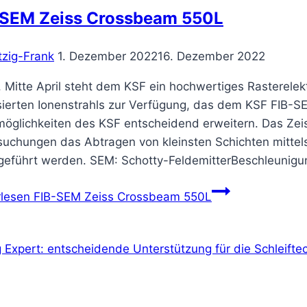
-SEM Zeiss Crossbeam 550L
tzig-Frank
1. Dezember 2022
16. Dezember 2022
. Mitte April steht dem KSF ein hochwertiges Rasterele
sierten Ionenstrahls zur Verfügung, das dem KSF FIB-S
öglichkeiten des KSF entscheidend erweitern. Das Zei
suchungen das Abtragen von kleinsten Schichten mittel
geführt werden. SEM: Schotty-FeldemitterBeschleunig
rlesen
FIB-SEM Zeiss Crossbeam 550L