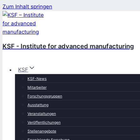
Zum Inhalt springen
KSF - Institute for advanced manufacturing
KSF
KSF-News
Mitarbeiter
Forschungsgruppen
Ausstattung
Veranstaltungen
Veröffentlichungen
Stellenangebote
Span(n)ende Forschung