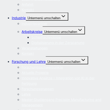
Anfahrt
Kontakt
Industrie
Untermenü umschalten
Industriepartner
Arbeitskreise
Untermenü umschalten
Schleiftechnologie
Digitalisierung in der Zerspanung
Veranstaltungen
Kontakt
Forschung und Lehre
Untermenü umschalten
Forschungsschwerpunkte
Aktuelle Projekte
Innovative Ansätze – Integration von KI in der
Fertigung
Forschungsgruppen
Lehre
Master-Studiengang Precision Manufacturing and
Management