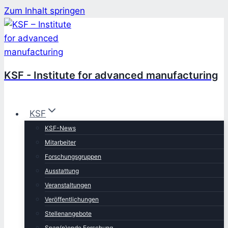
Zum Inhalt springen
KSF - Institute for advanced manufacturing
KSF
KSF-News
Mitarbeiter
Forschungsgruppen
Ausstattung
Veranstaltungen
Veröffentlichungen
Stellenangebote
Span(n)ende Forschung